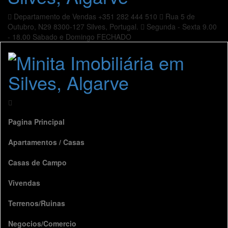
Departamento de Vendas
+351 282 444 510
Rua 5 de
Outubro, N29
8300-127 Silves, Portugal.
Segunda - Sexta 9.00
- 18.00
Sabado e Domingo FECHADO
Pagina Principal
Apartamentos / Casas
Casas de Campo
Vivendas
Terrenos/Ruinas
Negocios/Comercio