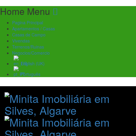
Home Menu
Pagina Principal
Apartamentos / Casas
Casas de Campo
Vivendas
Terrenos/Ruinas
Negocios/Comercio
English (UK)
Português